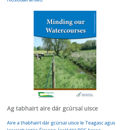
Ag tabhairt aire dár gcúrsaí uisce
Aire a thabhairt dár gcúrsaí uisce le Teagasc agus