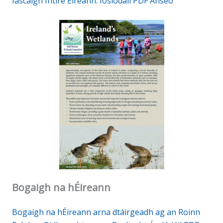
Iascaigh Intíre Éireann. Íoslódáil PDF Anseo
Bogaigh na hÉireann
Bogaigh na hÉireann arna dtáirgeadh ag an Roinn