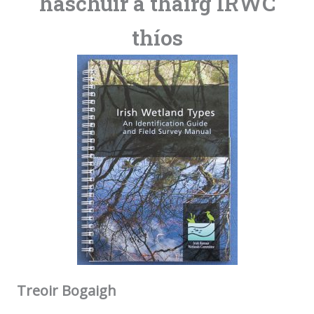
haschuir a tháirg IRWC
thíos
Treoir Bogaigh