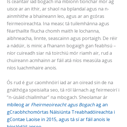
Is ceantair iad bogach ina mbíonn tionchar mór ag
uisce ar an ithir, ar shaol na bplandaí agus na n-
ainmhithe a bhaineann leo, agus ar an gcóras
feirmeoireachta. Ina measc tá tuilemhánna agus
féarthailte fliucha chomh maith le lochanna,
aibhneacha, linnte, seascainn agus portaigh. De réir
a nádúir, is minic a fhanann bogaigh gan feabhsú –
níor cuireadh siar ná toirchiú mór riamh air, rud a
chuireann acmhainn ar fáil atá níos measúla agus
níos luachmhaire anois.
Ós rud é gur caomhnóirí iad ar an oiread sin de na
gnáthóga speisialta seo, tá ról lárnach ag feirmeoirí i
“n-úsáid chiallmhar” na mbogach. Sheolamar ár
mbileog ar
Fheirmeoireacht agus Bogach
ag an
gCraobhchomórtas Náisiúnta Treabhadóireachta i
gContae Laoise in 2015, agus tá sí ar fáil anois le
híoslódáil anseo.