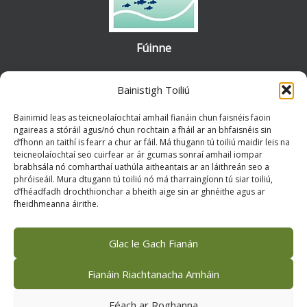
Fúinne
Bhunaigh an Rialtas Coiste Ramsar Bogaigh na hÉireann chun cabhrú
Bainistigh Toiliú
le hÉirinn a riachtanais a chomhlíonadh mar shínitheoir
le
Coinbhinsiún Ramsar
. Is grúpa ionadaíoch forleathan muid, a
Bainimid leas as teicneolaíochtaí amhail fianáin chun faisnéis faoin
ngaireas a stóráil agus/nó chun rochtain a fháil ar an bhfaisnéis sin
bunaíodh chun cuidiú le cosaint, le meas agus le tuiscint ar bhogaigh
d’fhonn an taithí is fearr a chur ar fáil. Má thugann tú toiliú maidir leis na
in Éirinn agus chun cur i bhfeidhm an Choinbhinsiúin seo a chur chun
teicneolaíochtaí seo cuirfear ar ár gcumas sonraí amhail iompar
cinn. Téigh i
dteagmháil linn
le haon tuairimí nó ceisteanna.
brabhsála nó comharthaí uathúla aitheantais ar an láithreán seo a
phróiseáil. Mura dtugann tú toiliú nó má tharraingíonn tú siar toiliú,
d’fhéadfadh drochthionchar a bheith aige sin ar ghnéithe agus ar
fheidhmeanna áirithe.
Facebook
X (Twitter)
Flickr
Instagram
Bluesky
Glac le Gach Fianán
Fianáin Riachtanacha Amháin
Féach ar Roghanna