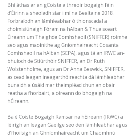
Bhí áthas ar an gCoiste a threoir bogaigh féin
d’Éirinn a sheoladh siar i mí na Bealtaine 2018.
Forbraíodh an lámhleabhar ó thionscadal a
choimisiúnaigh Fóram na hAlban & Thuaisceart
Éireann um Thaighde Comhshaoil (SNIFFER) roimhe
seo agus maoinithe ag Gníomhaireacht Cosanta
Comhshaoil na hAlban (SEPA), agus tá an IRWC an-
bhuíoch de Stiúrthóir SNIFFER, an Dr Ruth
Wolstenholme, agus an Dr Anna Beswick, SNIFFER,
as cead leagan ineagarthóireachta dá lámhleabhar
bunaidh a úsáid mar theimpléad chun an obair
reatha a fhorbairt, a oireann do bhogaigh na
hÉireann.
Ba é Coiste Bogaigh Ramsar na hÉireann (IRWC) a
léirigh an leagan Gaeilge seo den lámhleabhar agus
d’fhoilsigh an Ghníomhaireacht um Chaomhnú