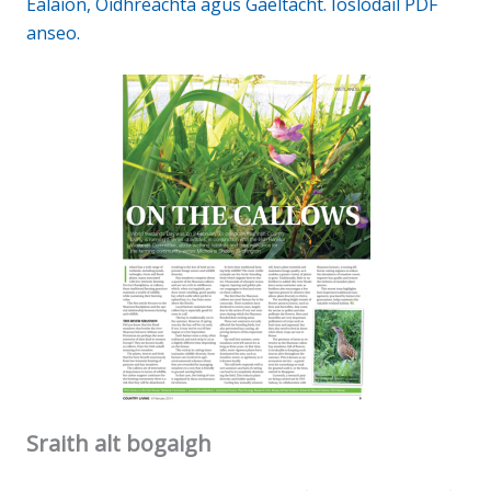
Ealaíon, Oidhreachta agus Gaeltacht. Íoslódáil PDF
anseo.
Sraith alt bogaigh