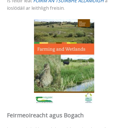
Is féidir leat
FOIRM AN TSUIRBHÉ ALLAMUIGH
a
íoslódáil ar leithligh freisin.
Feirmeoireacht agus Bogach