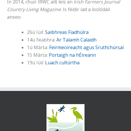
In 2014, chuir IRWC ailt leis an
Irish Farmers Journal
Country Living Magazine
. Is féidir iad a íoslódáil
anseo:
26ú Iúil:
Saibhreas Fiadhúlra
14ú Feabhra:
Ar Talamh Calaidh
1ú Márta:
Feirmeoireacht agus Sruthchúrsaí
15 Márta:
Portaigh na hÉireann
19ú Iúil:
Luach cultúrtha