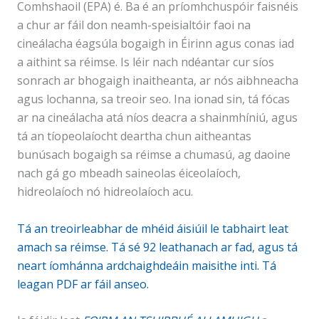
Comhshaoil (EPA) é. Ba é an príomhchuspóir faisnéis
a chur ar fáil don neamh-speisialtóir faoi na
cineálacha éagsúla bogaigh in Éirinn agus conas iad
a aithint sa réimse. Is léir nach ndéantar cur síos
sonrach ar bhogaigh inaitheanta, ar nós aibhneacha
agus lochanna, sa treoir seo. Ina ionad sin, tá fócas
ar na cineálacha atá níos deacra a shainmhíniú, agus
tá an tíopeolaíocht deartha chun aitheantas
bunúsach bogaigh sa réimse a chumasú, ag daoine
nach gá go mbeadh saineolas éiceolaíoch,
hidreolaíoch nó hidreolaíoch acu.
Tá an treoirleabhar de mhéid áisiúil le tabhairt leat
amach sa réimse. Tá sé 92 leathanach ar fad, agus tá
neart íomhánna ardchaighdeáin maisithe inti. Tá
leagan PDF ar fáil anseo.