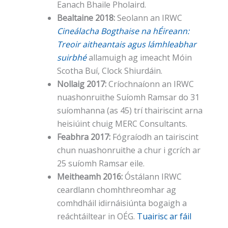
Eanach Bhaile Pholaird.
Bealtaine 2018:
Seolann an IRWC
Cineálacha Bogthaise na hÉireann:
Treoir aitheantais agus lámhleabhar
suirbhé
allamuigh ag imeacht Móin
Scotha Buí, Clock Shiurdáin.
Nollaig 2017:
Críochnaíonn an IRWC
nuashonruithe Suíomh Ramsar do 31
suíomhanna (as 45) trí thairiscint arna
heisiúint chuig MERC Consultants.
Feabhra 2017:
Fógraíodh an tairiscint
chun nuashonruithe a chur i gcrích ar
25 suíomh Ramsar eile.
Meitheamh 2016:
Óstálann IRWC
ceardlann chomhthreomhar ag
comhdháil idirnáisiúnta bogaigh a
reáchtáiltear in OÉG.
Tuairisc ar fáil