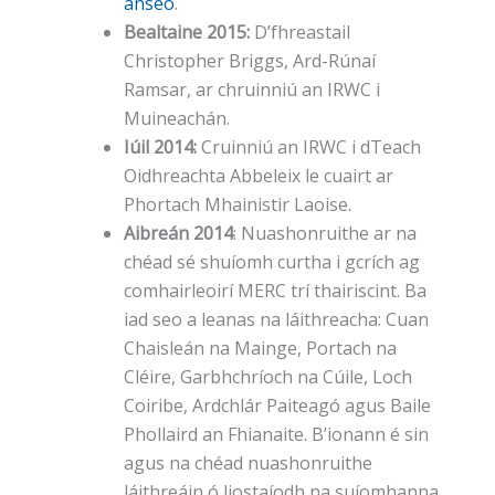
anseo
.
Bealtaine 2015:
D’fhreastail
Christopher Briggs, Ard-Rúnaí
Ramsar, ar chruinniú an IRWC i
Muineachán.
Iúil 2014:
Cruinniú an IRWC i dTeach
Oidhreachta Abbeleix le cuairt ar
Phortach Mhainistir Laoise.
Aibreán 2014
: Nuashonruithe ar na
chéad sé shuíomh curtha i gcrích ag
comhairleoirí MERC trí thairiscint. Ba
iad seo a leanas na láithreacha: Cuan
Chaisleán na Mainge, Portach na
Cléire, Garbhchríoch na Cúile, Loch
Coiribe, Ardchlár Paiteagó agus Baile
Phollaird an Fhianaite. B’ionann é sin
agus na chéad nuashonruithe
láithreáin ó liostaíodh na suíomhanna