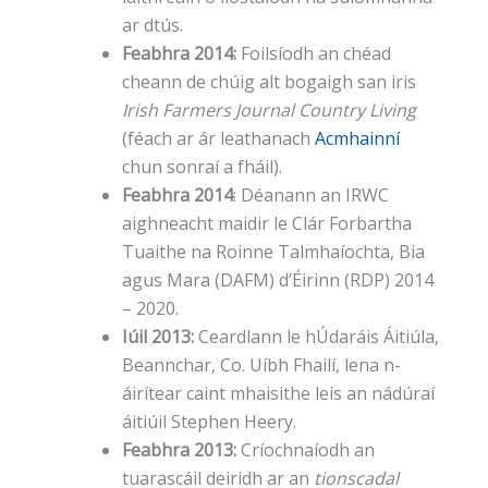
ar dtús.
Feabhra 2014:
Foilsíodh an chéad
cheann de chúig alt bogaigh san iris
Irish Farmers Journal Country Living
(féach ar ár leathanach
Acmhainní
chun sonraí a fháil).
Feabhra 2014
: Déanann an IRWC
aighneacht maidir le Clár Forbartha
Tuaithe na Roinne Talmhaíochta, Bia
agus Mara (DAFM) d’Éirinn (RDP) 2014
– 2020.
Iúil 2013:
Ceardlann le hÚdaráis Áitiúla,
Beannchar, Co. Uíbh Fhailí, lena n-
áirítear caint mhaisithe leis an nádúraí
áitiúil Stephen Heery.
Feabhra 2013:
Críochnaíodh an
tuarascáil deiridh ar an
tionscadal