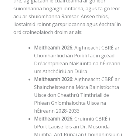
tíre, ag glacadh le cuairteanna ar go leor
suíomhanna bogaigh iontacha, agus tá go leor
acu ar shuíomhanna Ramsar. Anseo thíos,
liostaimid roinnt garspriocanna agus éachtaí in
ord croineolaíoch droim ar ais:
Meitheamh 2026
: Aighneacht CBRÉ ar
Chomhairliúchán Poiblí faoin gcéad
Dréachtphlean Náisiúnta na hÉireann
um Athchóiriú an Dúlra
Meitheamh 2026
: Aighneacht CBRÉ ar
Shaincheisteanna Móra Bainistíochta
Uisce don Cheathrú Timthriall de
Phlean Gníomhaíochta Uisce na
hÉireann 2028-2033
Meitheamh 2026
: Cruinniú CBRÉ i
bPort Laoise leis an Dr. Musonda
Mumba, Ard-Rúnaí an Choinbhinsiúin i