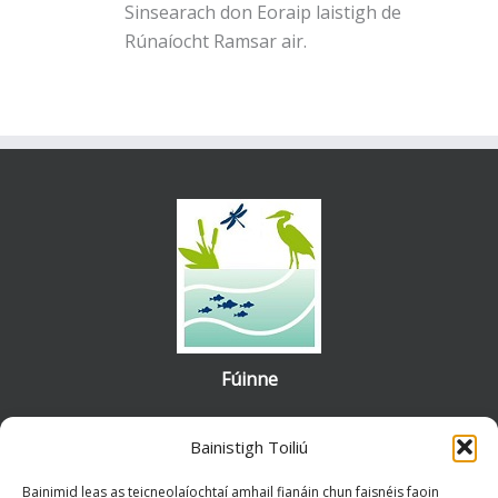
Sinsearach don Eoraip laistigh de
Rúnaíocht Ramsar air.
Fúinne
Bhunaigh an Rialtas Coiste Ramsar Bogaigh na hÉireann chun cabhrú
Bainistigh Toiliú
le hÉirinn a riachtanais a chomhlíonadh mar shínitheoir
le
Coinbhinsiún Ramsar
. Is grúpa ionadaíoch forleathan muid, a
Bainimid leas as teicneolaíochtaí amhail fianáin chun faisnéis faoin