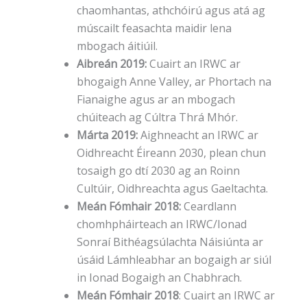
chaomhantas, athchóirú agus atá ag
múscailt feasachta maidir lena
mbogach áitiúil.
Aibreán 2019:
Cuairt an IRWC ar
bhogaigh Anne Valley, ar Phortach na
Fianaighe agus ar an mbogach
chúiteach ag Cúltra Thrá Mhór.
Márta 2019:
Aighneacht an IRWC ar
Oidhreacht Éireann 2030, plean chun
tosaigh go dtí 2030 ag an Roinn
Cultúir, Oidhreachta agus Gaeltachta.
Meán Fómhair 2018:
Ceardlann
chomhpháirteach an IRWC/Ionad
Sonraí Bithéagsúlachta Náisiúnta ar
úsáid Lámhleabhar an bogaigh ar siúl
in Ionad Bogaigh an Chabhrach.
Meán Fómhair 2018
: Cuairt an IRWC ar