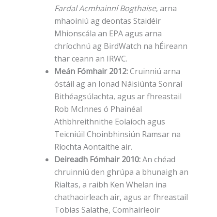
Fardal Acmhainní Bogthaise
, arna
mhaoiniú ag deontas Staidéir
Mhionscála an EPA agus arna
chríochnú ag BirdWatch na hÉireann
thar ceann an IRWC.
Meán Fómhair 2012:
Cruinniú arna
óstáil ag an Ionad Náisiúnta Sonraí
Bithéagsúlachta, agus ar fhreastail
Rob McInnes ó Phainéal
Athbhreithnithe Eolaíoch agus
Teicniúil Choinbhinsiún Ramsar na
Ríochta Aontaithe air.
Deireadh Fómhair 2010:
An chéad
chruinniú den ghrúpa a bhunaigh an
Rialtas, a raibh Ken Whelan ina
chathaoirleach air, agus ar fhreastail
Tobias Salathe, Comhairleoir