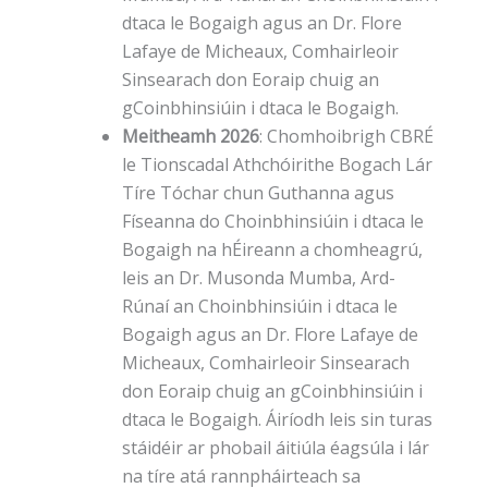
dtaca le Bogaigh agus an Dr. Flore
Lafaye de Micheaux, Comhairleoir
Sinsearach don Eoraip chuig an
gCoinbhinsiúin i dtaca le Bogaigh.
Meitheamh 2026
: Chomhoibrigh CBRÉ
le Tionscadal Athchóirithe Bogach Lár
Tíre Tóchar chun Guthanna agus
Físeanna do Choinbhinsiúin i dtaca le
Bogaigh na hÉireann a chomheagrú,
leis an Dr. Musonda Mumba, Ard-
Rúnaí an Choinbhinsiúin i dtaca le
Bogaigh agus an Dr. Flore Lafaye de
Micheaux, Comhairleoir Sinsearach
don Eoraip chuig an gCoinbhinsiúin i
dtaca le Bogaigh. Áiríodh leis sin turas
stáidéir ar phobail áitiúla éagsúla i lár
na tíre atá rannpháirteach sa